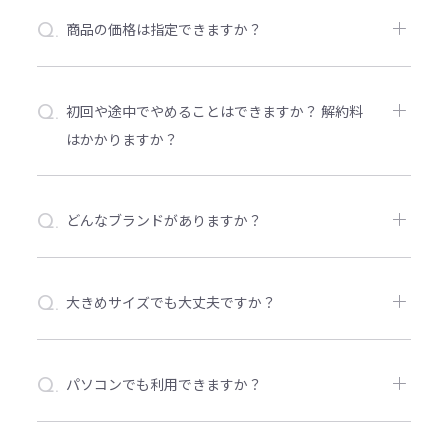
A.
料、返送料を含んだ料金です。お客さま専用の
商品の価格は指定できますか？
Q.
スタイリングカルテも作成させていただきま
シャツ、ボトムス、シューズなどカテゴリごと
す。
A.
にご予算を設定していただくことが可能です。
初回や途中でやめることはできますか？ 解約料
Q.
はかかりますか？
初回ご利用後含め、任意のタイミングでお届け
A.
の一時停止や退会・解約していただけます。ま
どんなブランドがありますか？
Q.
た解約料などは一切かかりません。
国内有名ブランドを中心に200以上のブランドを
A.
取り扱いしております。
大きめサイズでも大丈夫ですか？
Q.
S, M, L〜5L以上まで幅広く取り揃えています。
A.
3L以上は取り扱いブランドが限定される場合が
パソコンでも利用できますか？
Q.
ございます。
スマートフォンのLINEアプリが必須となりま
A.