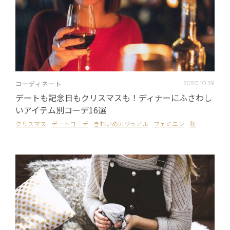
コーディネート
2020
.
10
.
29
デートも記念日もクリスマスも！ディナーにふさわし
いアイテム別コーデ16選
クリスマス
デートコーデ
きれいめカジュアル
フェミニン
秋