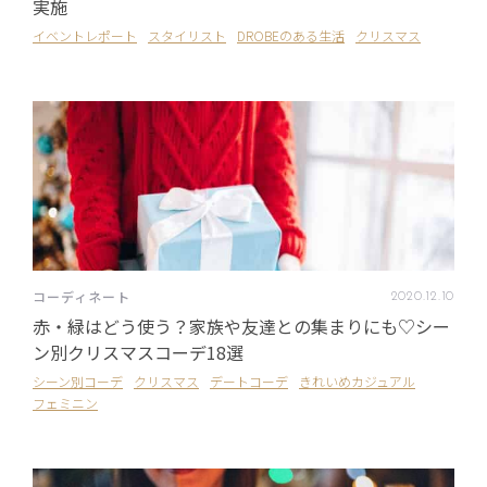
実施
イベントレポート
スタイリスト
DROBEのある生活
クリスマス
コーディネート
2020
.
12
.
10
赤・緑はどう使う？家族や友達との集まりにも♡シー
ン別クリスマスコーデ18選
シーン別コーデ
クリスマス
デートコーデ
きれいめカジュアル
フェミニン