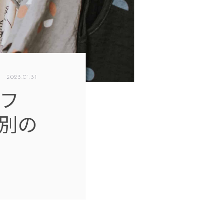
2023
.
01
.
31
人フ
別の