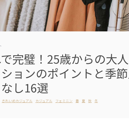
ト
で完璧！25歳からの大
ッションのポイントと季節
なし16選
きれいめカジュアル
カジュアル
フェミニン
春
夏
秋
冬