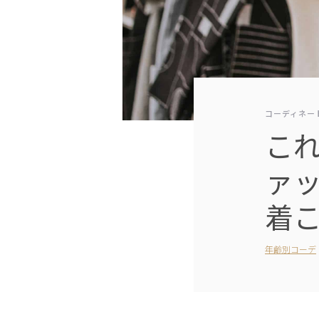
コーディネー
これ
ァ
着こ
年齢別コーデ