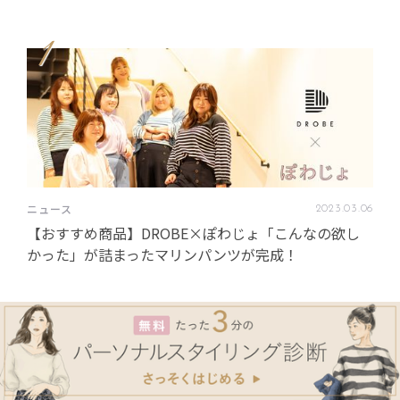
1
ニュース
2023
.
03
.
06
【おすすめ商品】DROBE×ぽわじょ「こんなの欲し
かった」が詰まったマリンパンツが完成！
1