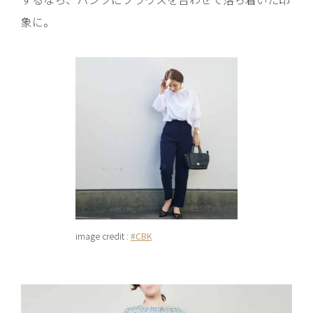
象に。
image credit :
#CBK